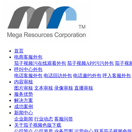
首页
电商客服外包
茄子视频污在线观看外包
茄子视频APP污污外包
茄子视
呼叫中心外包
电话客服外包
电话回访外包
电话邀约外包
呼入客服外包
内容审核
图片审核
文本审核
录像审核
直播审核
服务优势
解决方案
成功案例
新闻中心
企业新闻
行业动态
客服问答
关于茄子视频色版下载
公司简介
公司资质
业务范围
运营中心
联系茄子视频色版